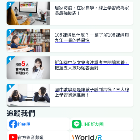
居家防疫、在家自學，線上學習成為家
長最強後盾！
108課綱是什麼？一篇了解108課綱與
九年一貫的差異性
近年國中英文會考注重考生閱讀素養，
把握五大技巧從容面對
國中數學總是讓孩子感到苦惱？三大線
上學習資源推薦！
追蹤我們
粉絲團
LINE
好友圈
官方
影音頻道