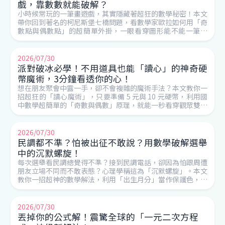
戲，靠數數就能破解？
小時候常玩的一筆畫遊戲，其實隱藏著超狂的數學秘密！本文
帶你回到著名的柯尼斯堡七橋問題，看數學家歐拉如何用「奇
數點與偶數點」的超簡單外掛，一眼看穿圖形能不能一筆畫
名師告訴你
完。不僅能破解益智遊戲，連外送員的最佳送餐路線都靠它！
2026/07/30
派對破冰必學！不用道具也能「讀心」的神奇硬
幣魔術，3分鐘看透你的心！
想在朋友聚會中露一手，卻不會複雜的魔術手法？本文教你一
招超狂的「讀心魔術」，只要準備 5 元與 10 元硬幣，利用國
中數學超簡單的「奇數與偶數」原理，就能一秒看穿觀眾雙手
名師告訴你
藏了什麼！免練習、免道具，看完立刻變身魔術大師！
2026/07/30
民調都不準？怕被出征不敢說？用數學破解選舉
中的沉默螺旋！
每次選舉看民調總覺得不準？接到民調電話，卻因為怕跟周遭
朋友立場不同而不敢表態？心理學稱這為「沉默螺旋」。本文
教你一招超神的數學解法，利用「出生月分」當作保護色，用
名師告訴你
國中聯立方程式精準算出真實支持率，讓選民敢放心說真話！
2026/07/30
丟掉你的公式解！震驚全球的「一元二次方程