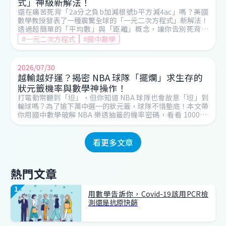
式」神級新解法！
還在痛苦死背「2a分之負b加減根號b平方減4ac」嗎？美國
數學教授發表了一種震驚全球的「一元二次方程式」新解法！
透過超簡單的「平均數」與「距離」概念，讓你告別死背公
式，輕鬆秒殺國中數學大魔王！快來看看這個超狂的解題邏
#一元二次方程式
#國中數學
名師告訴你
輯！
2026/07/30
越輸越好運？揭密 NBA 球隊「擺爛」求生存的
狀元籤機率與數學神操作！
打電動常聽到「坦」，但你知道 NBA 球隊也會故意「坦」到
輸球嗎？為了搶下萬中選一的狀元籤，球隊不惜墊底！本文帶
你用國中數學破解 NBA 樂透抽籤的機率密碼，看看 1000 種
組合如何決定球隊命運，並回顧巫師隊從 54.5% 暴跌回地獄
的超衰瞬間！
看更多文章
熱門文章
用數學告訴你，Covid-19該用PCR檢
測還是抗原快篩