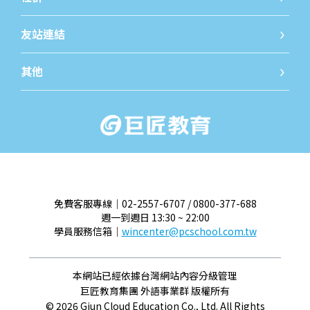
iWorld JR粉絲團
iWorld
友站連結
巨匠教育
巨匠線
其他
關於我們
最新消
免費客服專線｜02-2557-6707 / 0800-377-688
週一到週日 13:30 ~ 22:00
學員服務信箱｜
wincenter@pcschool.com.tw
本網站已經依據台灣網站內容分級管理
巨匠教育集團 外語事業群 版權所有
© 2026 Gjun Cloud Education Co., Ltd. All Rights