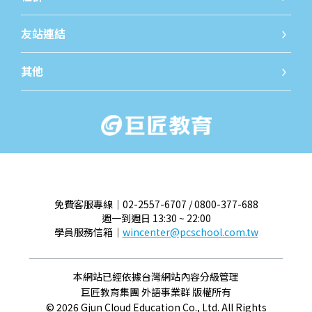
iWorld JR粉絲團
iWorld
友站連結
巨匠教育
巨匠線
其他
關於我們
最新消
免費客服專線｜02-2557-6707 / 0800-377-688
週一到週日 13:30 ~ 22:00
學員服務信箱｜
wincenter@pcschool.com.tw
本網站已經依據台灣網站內容分級管理
巨匠教育集團 外語事業群 版權所有
© 2026 Gjun Cloud Education Co., Ltd. All Rights