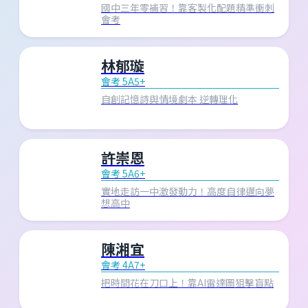
國中三年零補習！靠客製化配題精準衝刺
會考
林郁璇
會考 5A5+
自創記憶詩與情境劇本 逆轉理化
許崇恩
會考 5A6+
實地走訪一中激發動力！高度自律邁向夢
想高中
陳湘宜
會考 4A7+
把時間花在刀口上！靠AI雷達圖狙擊盲點