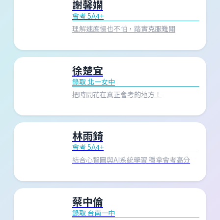
謝馨嫻
會考 5A4+
理解速度慢也不怕，踏實克服難關
徐楚宜
錄取 北一女中
把時間花在真正會考的地方！
林雨錡
會考 5A4+
結合心智圖與AI系統學習 穩拿會考高分
蔡中倫
錄取 台南一中