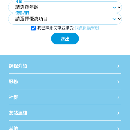
年齡
優惠項目
我已詳細閱讀並接受
個資保護聲明
送出
課程介紹
國小課程
國小課
服務
線上發問
免費開
社群
iWorld JR粉絲團
iWorld
友站連結
巨匠教育
巨匠線
其他