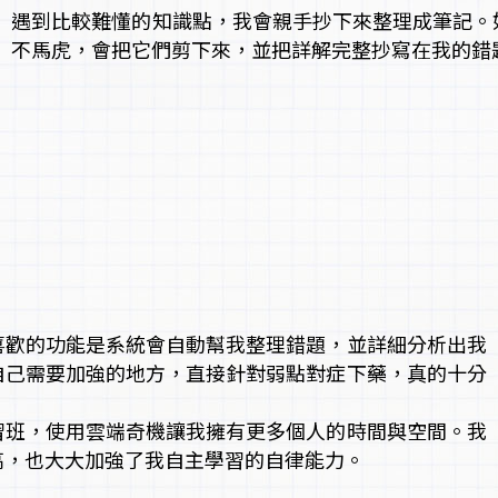
遇到比較難懂的知識點，我會親手抄下來整理成筆記。
不馬虎，會把它們剪下來，並把詳解完整抄寫在我的錯
喜歡的功能是系統會自動幫我整理錯題，並詳細分析出我
自己需要加強的地方，直接針對弱點對症下藥，真的十分
習班，使用雲端奇機讓我擁有更多個人的時間與空間。我
高，也大大加強了我自主學習的自律能力。