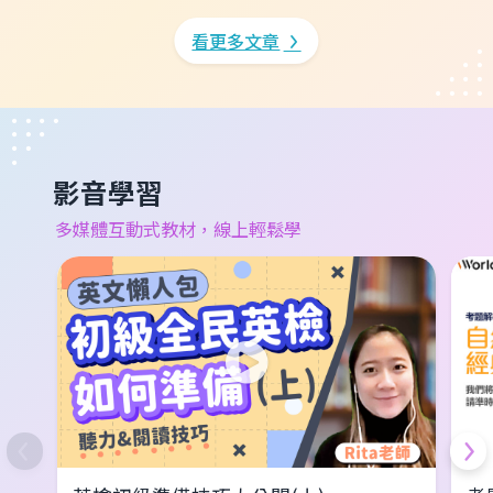
運，並回顧巫師隊從 54.5% 暴跌回地獄的超衰瞬
數
間！
看更多文章
影音學習
多媒體互動式教材，線上輕鬆學