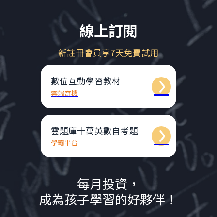
線上訂閱
新註冊會員享7天免費試用
數位互動學習教材
雲端奇機
雲題庫十萬英數自考題
學霸平台
每月投資，
成為孩子學習的好夥伴！