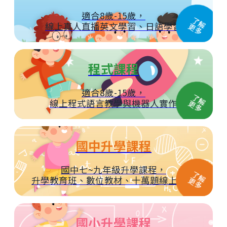
適合8歲-15歲，
了
解
線上真人直播英文學習、日語學習
更
多
程式課程
適合8歲-15歲，
了
解
線上程式語言教學與機器人實作
更
多
國中升學課程
國中七~九年級升學課程，
了
解
升學教育班、數位教材、十萬題線上題庫
更
多
國小升學課程