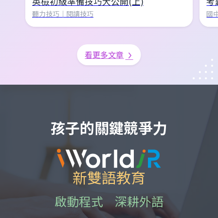
英檢初級準備技巧大公開(上)
考
聽力技巧｜閱讀技巧
國
看更多文章
孩子的關鍵競爭力
新雙語教育
啟動程式
深耕外語