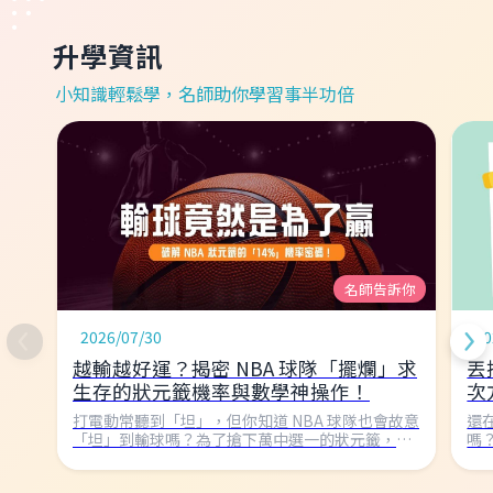
升學資訊
小知識輕鬆學，名師助你學習事半功倍
名師告訴你
2026/07/30
20
越輸越好運？揭密 NBA 球隊「擺爛」求
丟
生存的狀元籤機率與數學神操作！
次
打電動常聽到「坦」，但你知道 NBA 球隊也會故意
還
「坦」到輸球嗎？為了搶下萬中選一的狀元籤，球
嗎
隊不惜墊底！本文帶你用國中數學破解 NBA 樂透抽
次
籤的機率密碼，看看 1000 種組合如何決定球隊命
「