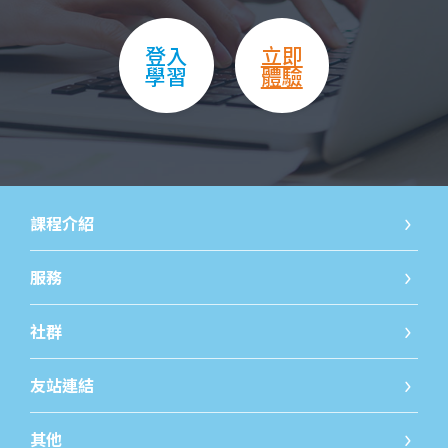
登入
立即
學習
體驗
課程介紹
國小課程
國小課
服務
線上發問
免費開
社群
iWorld JR粉絲團
iWorld
友站連結
巨匠教育
巨匠線
其他