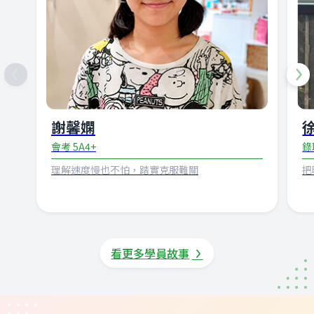
謝馨嫻
會考 5A4+
錄
理解速度慢也不怕，踏實克服難關
把
看更多學員故事