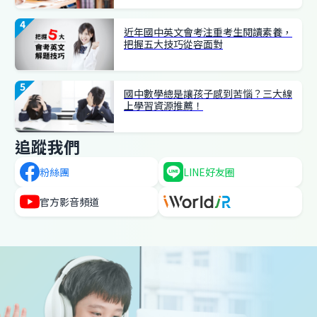
近年國中英文會考注重考生閱讀素養，
把握五大技巧從容面對
國中數學總是讓孩子感到苦惱？三大線
上學習資源推薦！
追蹤我們
粉絲團
LINE
好友圈
官方
影音頻道