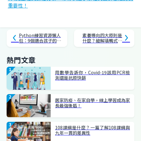
重要性！
Python練習資源懶人
素養導向四大原則是
包：9個適合孩子的平
什麼？破解填鴨式教
台，核心素養養成不
育，英文學習效果更
擔心
升級！
熱門文章
用數學告訴你，Covid-19該用PCR檢
測還是抗原快篩
居家防疫、在家自學，線上學習成為家
長最強後盾！
108課綱是什麼？一篇了解108課綱與
九年一貫的差異性