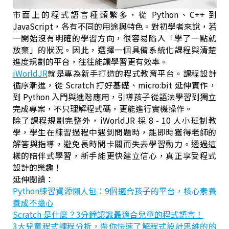
市面上的程式語言種類繁多，從 Python、C++ 到
JavaScript，各有不同的用途與特色。對初學者來說，若
一開始沒有明確的學習方向，很容易陷入「學了一點就
放棄」的狀況。因此，選擇一個具備系統化課程與清楚
進度規劃的平台，往往能讓學習更有效率。
iWorldJR
就是專為新手打造的程式教育平台。課程設計
循序漸進，從 Scratch 打好基礎、micro:bit 延伸實作，
到 Python 入門與進階應用，引導孩子從語法學習到獨立
完成專案，不只理解程式碼，更能進行實機操作。
除了課程規劃完整外，iWorldJR 採 8 - 10 人小班制教
學，學生在練習過程中遇到問題時，能即時獲得老師的
解答與指導，避免長時間卡關而失去學習動力。透過這
樣的陪伴式學習，新手能更快建立信心，真正享受程式
設計的樂趣！
延伸閱讀：
Python練習資源懶人包：9個適合孩子的平台，核心素養
養成不擔心
Scratch 是什麼？3分鐘認識最適合兒童的程式語言！
3大兒童程式課程分析，帶你快速了解程式設計思維的的