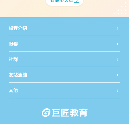
課程介紹
國小課程
國小課
服務
線上發問
免費開
社群
iWorld JR粉絲團
iWorld
友站連結
巨匠教育
巨匠線
其他
關於我們
最新消