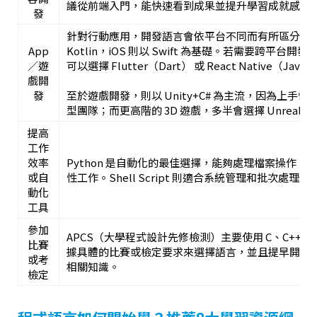
議從前端入門，能快速看到成果並提升學習成就感。
發
針對行動應用，開發語言會依平台不同而有所區分：Andro
App
Kotlin，iOS 則以 Swift 為基礎。若需要跨平台
／遊
可以選擇 Flutter（Dart） 或 React Native（JavaS
戲開
發
至於遊戲開發，則以 Unity+C# 為主流，因為上手
型團隊；而更高階的 3D 遊戲，多半會選擇 Unreal Eng
提高
工作
效率
Python 是自動化的最佳選擇，能夠處理檔案操作
或自
性工作。Shell Script 則適合系統管理和批次處
動化
工具
參加
APCS（大學程式設計先修檢測）主要使用 C、C++、Ja
比賽
據具體的比賽或檢定要求來選擇語言，並且提早開始
或考
相關知識。
檢定