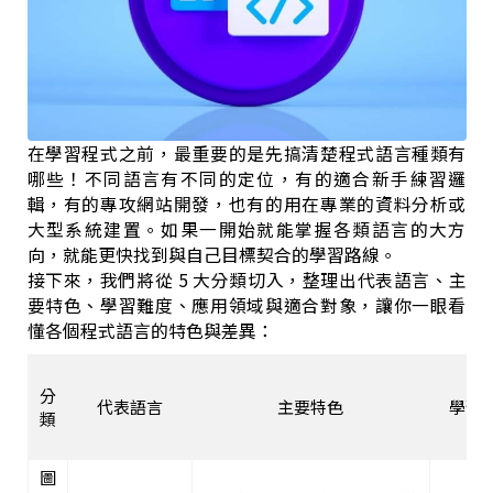
在學習程式之前，最重要的是先搞清楚程式語言種類有
哪些！不同語言有不同的定位，有的適合新手練習邏
輯，有的專攻網站開發，也有的用在專業的資料分析或
大型系統建置。如果一開始就能掌握各類語言的大方
向，就能更快找到與自己目標契合的學習路線。
接下來，我們將從 5 大分類切入，整理出代表語言、主
要特色、學習難度、應用領域與適合對象，讓你一眼看
懂各個程式語言的特色與差異：
分
代表語言
主要特色
學習
類
圖