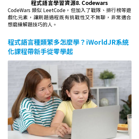
程式語言學習資源8. Codewars
CodeWars 類似 LeetCode，但加入了戰隊、排行榜等遊
戲化元素，讓刷題過程既有挑戰性又不無聊，非常適合
想磨練解題技巧的人。
程式語言種類繁多怎麼學？iWorldJR系統
化課程帶新手從零學起