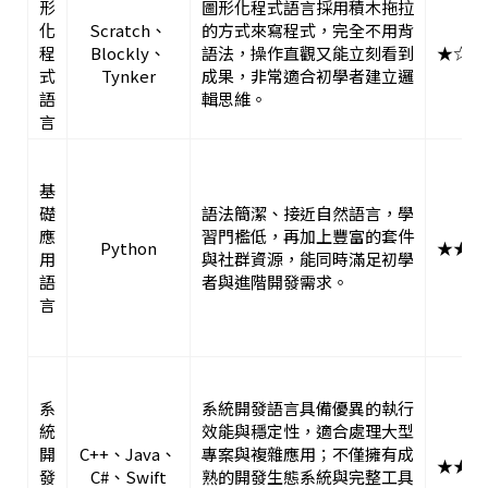
形
圖形化程式語言採用積木拖拉
化
Scratch、
的方式來寫程式，完全不用背
程
Blockly、
語法，操作直觀又能立刻看到
★☆☆
式
Tynker
成果，非常適合初學者建立邏
語
輯思維。
言
基
礎
語法簡潔、接近自然語言，學
應
習門檻低，再加上豐富的套件
Python
★★☆
用
與社群資源，能同時滿足初學
語
者與進階開發需求。
言
系
系統開發語言具備優異的執行
統
效能與穩定性，適合處理大型
開
C++、Java、
專案與複雜應用；不僅擁有成
★★★
發
C#、Swift
熟的開發生態系統與完整工具