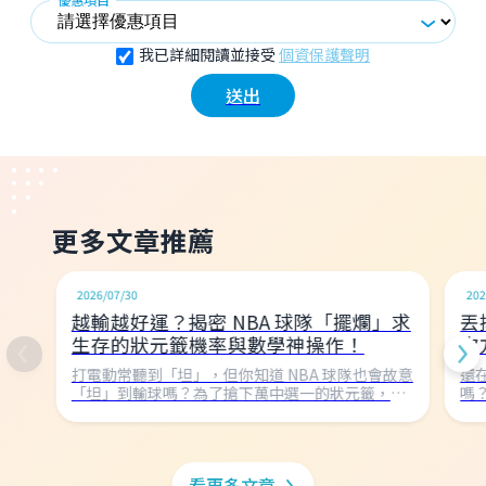
我已詳細閱讀並接受
個資保護聲明
送出
更多文章推薦
名師告訴你
2026/07/30
202
越輸越好運？揭密 NBA 球隊「擺爛」求
丟
生存的狀元籤機率與數學神操作！
次
打電動常聽到「坦」，但你知道 NBA 球隊也會故意
還
「坦」到輸球嗎？為了搶下萬中選一的狀元籤，球
嗎
隊不惜墊底！本文帶你用國中數學破解 NBA 樂透抽
次
籤的機率密碼，看看 1000 種組合如何決定球隊命
「
運，並回顧巫師隊從 54.5% 暴跌回地獄的超衰瞬
數
間！
看更多文章