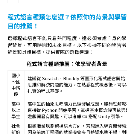
程式語言種類怎麼選？依照你的背景與學習
目的推薦！
選擇程式語言不能只看熱門程度，還必須考慮自身的學
習背景、可用時間和未來目標。以下根據不同的學習者
背景和具體目標，提供實際的選擇建議：
程式語言種類推薦：依學習者背景
國小
建議從 Scratch、Blockly 等圖形化程式語言開
～國
思維和解決問題的能力。在熟悉程式概念後，可以再
中階
扎實的程式基礎。
段
高中
高中生的抽象思考能力已經發展成熟，能夠理解較複
以上
直接從 Python 開始學習，掌握基本概念後再依興趣選擇
學生
遊戲開發有興趣，可以考慮 C# 搭配 Unity 引擎。
社會
根據職業規劃選擇語言方向。若想進入網頁開發領域，建議學
新鮮
因為前端工程師的就業機會多且薪資水準不錯。對數據分