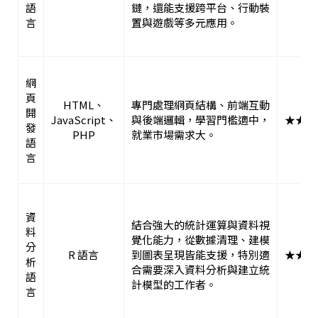
語
鏈，還能支援跨平台、行動裝
言
置與遊戲等多元應用。
網
頁
HTML、
專門處理網頁結構、前端互動
開
JavaScript、
與後端邏輯，學習門檻適中，
★★★
發
PHP
就業市場需求大。
語
言
資
結合強大的統計運算與資料視
料
覺化能力，從數據清理、建模
分
R 語言
到圖表呈現皆能支援，特別適
★★★
析
合需要深入資料分析與建立統
語
計模型的工作者。
言