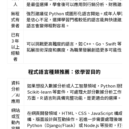
人
是最佳選擇，學會後可以應用到行銷分析、財務建模
無程
強烈建議從 Python 或圖形化語言開始。成年人學
式背
是信心不足，選擇學習門檻較低的語言能夠快速建立
景者
語言會變得相對容易。
已有
3 年
可以挑戰更高難度的語言，如 C++、Go、Swift 
以上
拓展技術深度和廣度，為職業發展創造更多可能性。
經驗
者
程式語言種類推薦：依學習目的
資料
如果想投入數據分析或人工智慧領域，Python 搭配 Nu
分析
Scikit-learn 等套件，可處理大部分數據分析工
／AI
方面，R 語言則具備完整功能，是更適合的選擇。
應用
網站
在網頁開發領域，HTML、CSS、JavaScript 構
或互
構、版面設計與互動操作。若進一步需要處理後端邏輯
動內
Python（Django/Flask） 或 Node.js 等技
容開