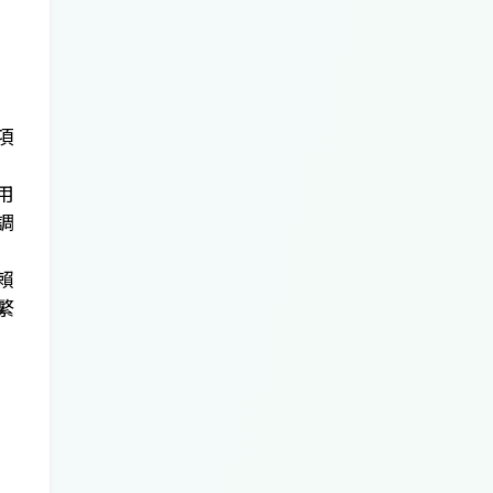
項
！
用
調
賴
繁