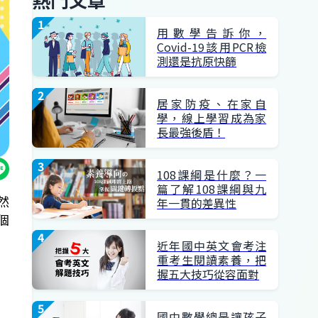
用數學告訴你，
Covid-19該用PCR檢
測還是抗原快篩
居家防疫、在家自
學，線上學習成為家
長最強後盾！
108課綱是什麼？一
篇了解108課綱與九
然
年一貫的差異性
個
近年國中英文會考注
重考生閱讀素養，把
握五大技巧從容面對
國中數學總是讓孩子