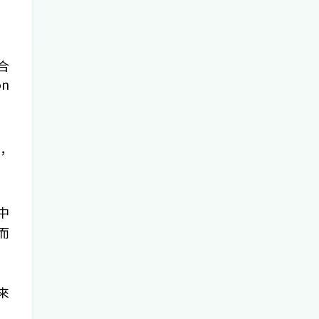
合
n
，
中
而
來