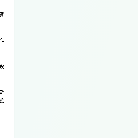
實
作
設
漸
式