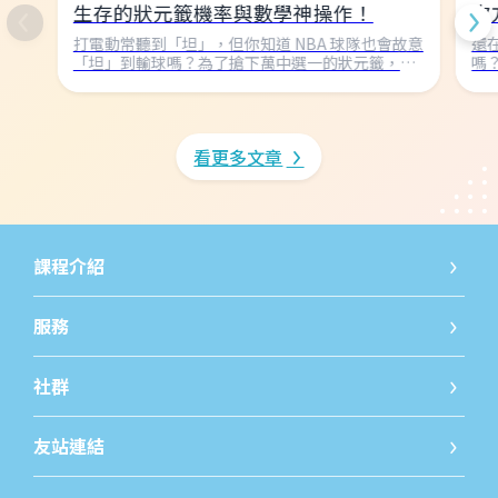
生存的狀元籤機率與數學神操作！
次
打電動常聽到「坦」，但你知道 NBA 球隊也會故意
還
「坦」到輸球嗎？為了搶下萬中選一的狀元籤，球
嗎
隊不惜墊底！本文帶你用國中數學破解 NBA 樂透抽
次
籤的機率密碼，看看 1000 種組合如何決定球隊命
「
運，並回顧巫師隊從 54.5% 暴跌回地獄的超衰瞬
數
間！
看更多文章
課程介紹
國小課程
國小課
服務
線上發問
免費開
社群
iWorld JR粉絲團
iWorld
友站連結
巨匠教育
巨匠線