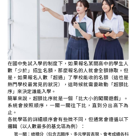
在國中免試入學的制度下，如果報名某間高中的學生人
數「少於」招生名額，那麼報名的人就會全額錄取。但
是，如果報名人數「超過」了學校能收的名額（這也是
熱門學校最常見的狀況），這時候就需要啟動「超額比
序」來決定誰能入學。
簡單來說，超額比序就是一個「比大小的闖關遊戲」。
系統會按照順序，一關一關往下比，直到分出高下為
止。
各就學區的詳細順序會有些微不同，但通常會遵循以下
邏輯（以人數最多的基北區為例）：
第一關：總積分（包含志願序、多元學習表現、會考成績各科