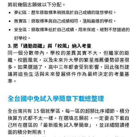
將前幾個志願做以下分配。
夢幻區：歷年錄取標準稍微高於自己成績的理想學校。
務實區：錄取標準與自己成績相符，落點最穩的學校。
安全區：錄取標準低於自己成績，用來保底、絕對不想錯過的
好學校。
3. 把「通勤距離」與「校風」納入考量
同一個分數帶內，學校的差異其實不大，但離家的距
離、校園風氣，以及未來升大學的繁星推薦優勢卻差很
多。如果選錯了，高中三年都會受到影響，因此強烈建
議將這些生活與未來發展條件作為最終決定的考量基
準。
全台國中免試入學簡章下載總整理
全台灣共有 15 個就學區，每一區的超額比序細節、積分
換算方式都不太一樣。在選填志願前，一定要去下載自
己所在選區的「最新版免試入學簡章」，並詳細閱讀裡
面的積分對照表！