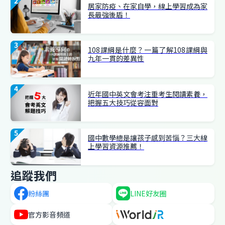
居家防疫、在家自學，線上學習成為家
長最強後盾！
108課綱是什麼？一篇了解108課綱與
九年一貫的差異性
近年國中英文會考注重考生閱讀素養，
把握五大技巧從容面對
國中數學總是讓孩子感到苦惱？三大線
上學習資源推薦！
追蹤我們
粉絲團
LINE
好友圈
官方
影音頻道