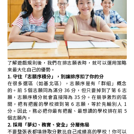
了解遊戲規則後，我們在排志願表時，就可以運用策略
來最大化自己的優勢。
1. 守住「志願序積分」，別讓排序扣了你的分
在很多選區（如基北區），志願序是有「群組」概念
的。前 5 個志願同為滿分 36 分，但只要掉到了第 6 志
願，志願序積分就會直接降為 35 分。在競爭激烈的區
間，把有把握的學校擠到第 6 志願，等於先輸別人 1
分。因此，務必把你最有把握、最想讀的學校排在前 5
個志願內。
2. 採用「夢幻、務實、安全」分層佈局
不要整張表都填錄取分數比自己成績高的學校！你可以