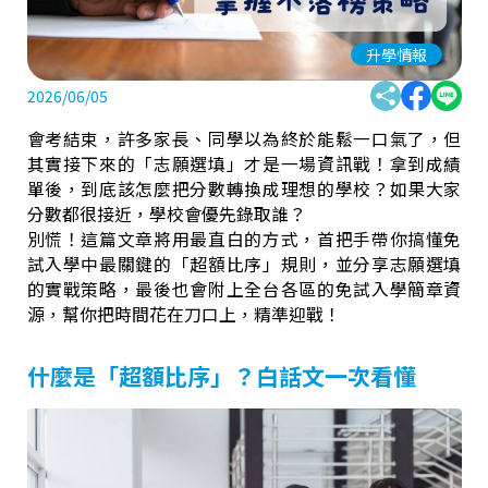
升學情報
2026/06/05
會考結束，許多家長、同學以為終於能鬆一口氣了，但
其實接下來的「志願選填」才是一場資訊戰！拿到成績
單後，到底該怎麼把分數轉換成理想的學校？如果大家
分數都很接近，學校會優先錄取誰？
別慌！這篇文章將用最直白的方式，首把手帶你搞懂免
試入學中最關鍵的「超額比序」規則，並分享志願選填
的實戰策略，最後也會附上全台各區的免試入學簡章資
源，幫你把時間花在刀口上，精準迎戰！
什麼是「超額比序」？白話文一次看懂