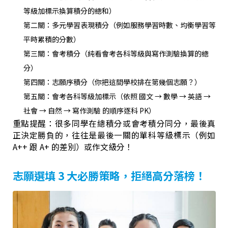
等級加標示換算積分的總和）
第二關：多元學習表現積分（例如服務學習時數、均衡學習等
平時累積的分數）
第三關：會考積分（純看會考各科等級與寫作測驗換算的總
分）
第四關：志願序積分（你把這間學校排在第幾個志願？）
第五關：會考各科等級加標示（依照 國文 → 數學 → 英語 →
社會 → 自然 → 寫作測驗 的順序逐科 PK）
重點提醒：很多同學在總積分或會考積分同分，最後真
正決定勝負的，往往是最後一關的單科等級標示（例如
A++ 跟 A+ 的差別）或作文級分！
志願選填 3 大必勝策略，拒絕高分落榜！