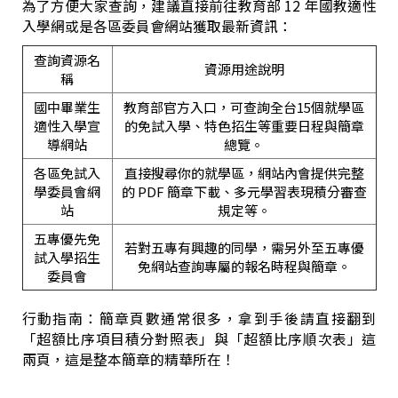
為了方便大家查詢，建議直接前往教育部 12 年國教適性
入學網或是各區委員會網站獲取最新資訊：
查詢資源名
資源用途說明
稱
國中畢業生
教育部官方入口，可查詢全台15個就學區
適性入學宣
的免試入學、特色招生等重要日程與簡章
導網站
總覽。
各區免試入
直接搜尋你的就學區，網站內會提供完整
學委員會網
的 PDF 簡章下載、多元學習表現積分審查
站
規定等。
五專優先免
若對五專有興趣的同學，需另外至五專優
試入學招生
免網站查詢專屬的報名時程與簡章。
委員會
行動指南：簡章頁數通常很多，拿到手後請直接翻到
「超額比序項目積分對照表」與「超額比序順次表」這
兩頁，這是整本簡章的精華所在！