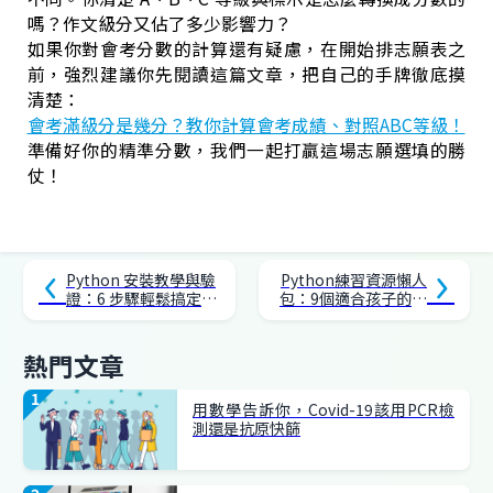
嗎？作文級分又佔了多少影響力？
如果你對會考分數的計算還有疑慮，在開始排志願表之
前，強烈建議你先閱讀這篇文章，把自己的手牌徹底摸
清楚：
會考滿級分是幾分？教你計算會考成績、對照ABC等級！
準備好你的精準分數，我們一起打贏這場志願選填的勝
仗！
Python 安裝教學與驗
Python練習資源懶人
證：6 步驟輕鬆搞定，
包：9個適合孩子的平
一鍵下載超 Easy！
台，核心素養養成不
擔心
熱門文章
用數學告訴你，Covid-19該用PCR檢
測還是抗原快篩