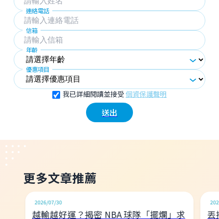
連絡電話
信箱
年齡
優惠項目
我已詳細閱讀並接受
個資保護聲明
送出
更多文章推薦
名師告訴你
2026/07/30
202
越輸越好運？揭密 NBA 球隊「擺爛」求
丟