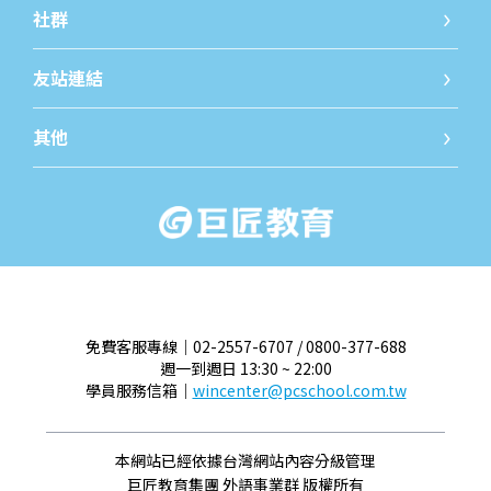
線上發問
免費開
社群
iWorld JR粉絲團
iWorld
友站連結
巨匠教育
巨匠線
其他
關於我們
最新消
免費客服專線｜02-2557-6707 / 0800-377-688
週一到週日 13:30 ~ 22:00
學員服務信箱｜
wincenter@pcschool.com.tw
本網站已經依據台灣網站內容分級管理
巨匠教育集團 外語事業群 版權所有