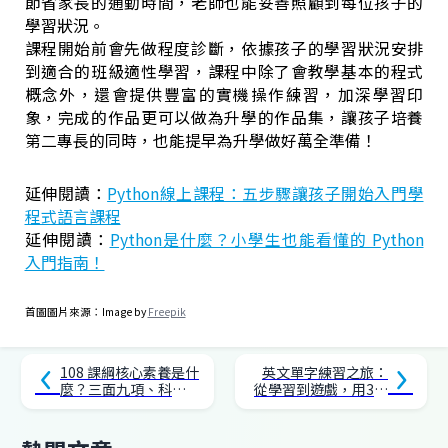
節省家長的通勤時間，老師也能妥善照顧到每位孩子的
學習狀況。
課程開始前會先做程度診斷，依據孩子的學習狀況安排
到適合的班級適性學習，課程中除了會教學基本的程式
概念外，還會提供豐富的實機操作練習，加深學習印
象，完成的作品更可以做為升學的作品集，讓孩子培養
第二專長的同時，也能提早為升學做好萬全準備！
延伸閱讀：
Python線上課程：五步驟讓孩子開始入門學
程式語言課程
延伸閱讀：
Python是什麼？小學生也能看懂的 Python
入門指南！
首圖圖片來源：Image by
Freepik
108 課綱核心素養是什
英文單字練習之旅：
麼？三面九項、科目
從學習到遊戲，用3款
領綱重點整理！
APP輕鬆學好英文！