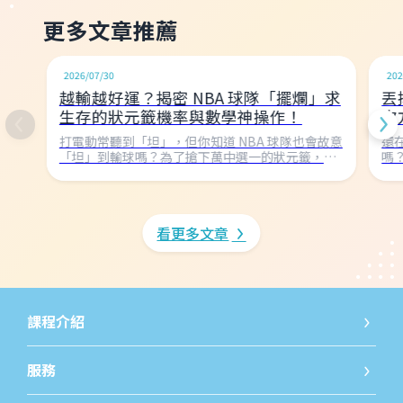
更多文章推薦
名師告訴你
2026/07/30
202
越輸越好運？揭密 NBA 球隊「擺爛」求
丟
生存的狀元籤機率與數學神操作！
次
打電動常聽到「坦」，但你知道 NBA 球隊也會故意
還
「坦」到輸球嗎？為了搶下萬中選一的狀元籤，球
嗎
隊不惜墊底！本文帶你用國中數學破解 NBA 樂透抽
次
籤的機率密碼，看看 1000 種組合如何決定球隊命
「
運，並回顧巫師隊從 54.5% 暴跌回地獄的超衰瞬
數
間！
看更多文章
課程介紹
國小課程
國小課
服務