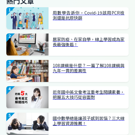
熱門文章
用數學告訴你，Covid-19該用PCR檢
測還是抗原快篩
居家防疫、在家自學，線上學習成為家
長最強後盾！
108課綱是什麼？一篇了解108課綱與
九年一貫的差異性
近年國中英文會考注重考生閱讀素養，
把握五大技巧從容面對
國中數學總是讓孩子感到苦惱？三大線
上學習資源推薦！