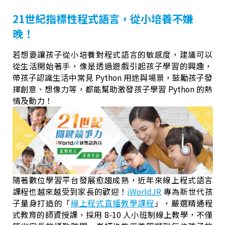
21世紀指標性程式語言，從小培養不嫌
晚！
若想要讓孩子從小培養對程式語言的敏感度，建議可以
從生活開始著手，像是透過遊戲引起孩子學習的興趣，
帶孩子認識生活中常見 Python 用途與場景，鼓勵孩子發
揮創意、想像力等，都能幫助激發孩子學習 Python 的熱
情及動力！
隨著數位學習平台發展愈趨成熟，近年來線上程式語言
課程也越來越受到家長的歡迎！
iWorldJR
專為新世代孩
子量身打造的「
線上程式直播教學課程
」，嚴選精通程
式教育的師資授課，採用 8-10 人小班制線上教學，不僅